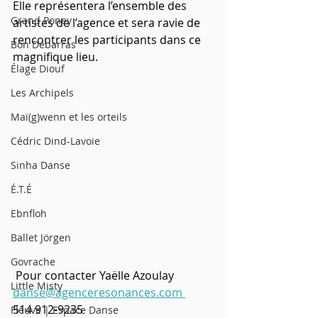
Elle représentera l’ensemble des 
Grand Poney
artistes de l’agence et sera ravie de 
rencontrer les participants dans ce 
Bon Débarras
magnifique lieu.
Élage Diouf
Les Archipels
Maï(g)wenn et les orteils
Cédric Dind-Lavoie
Sinha Danse
É.T.É
Ebnfloh
Ballet Jörgen
Govrache
 Pour contacter Yaëlle Azoulay
Little Misty
danse@agenceresonances.com 
514 912-9235
Fleuve | Espace Danse