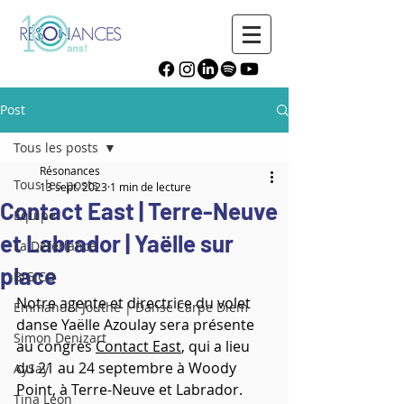
Post
Tous les posts
Résonances
Tous les posts
13 sept. 2023
1 min de lecture
Contact East | Terre-Neuve
Équipe
et Labrador | Yaëlle sur
La Déferlance
place
BIGICO
Notre agente et directrice du volet 
Emmanuel Jouthe | Danse Carpe Diem
danse Yaëlle Azoulay sera présente 
Simon Denizart
au congrès 
Contact East
, qui a lieu 
du 21 au 24 septembre à Woody 
AySay
Point, à Terre-Neuve et Labrador. 
Tina Leon