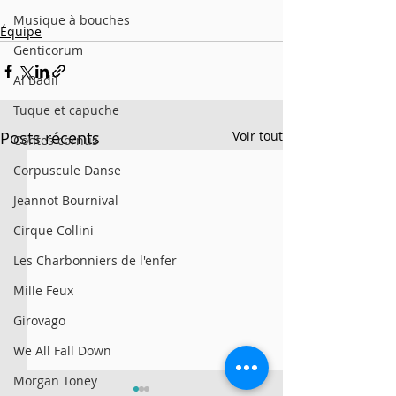
Musique à bouches
Équipe
Genticorum
Al Badil
Tuque et capuche
Posts récents
Voir tout
Contes cornus
Corpuscule Danse
Jeannot Bournival
Cirque Collini
Les Charbonniers de l'enfer
Mille Feux
Girovago
We All Fall Down
Morgan Toney