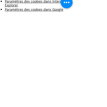
Paramètres des cookies dans Internet
Explorer
Paramètres des cookies dans Google
Chrome
Paramètres des cookies dans Safari (OS
X)
Paramètres des cookies dans Safari (iOS)
Paramètres des cookies sous Android
Pour ne pas être suivi par Google
Analytics sur tous les sites internet,
cliquez sur ce lien:
http://tools.google.com/dlpage/gaoptout
.
© 2025 par Résonances.
1428, rue de Montarville, bur. 207,
Saint-Bruno-de-
Montarville (Québec)
J3V 3T5
514-521-4445
|
info@agenceresonances.com
Politique de confidentialité