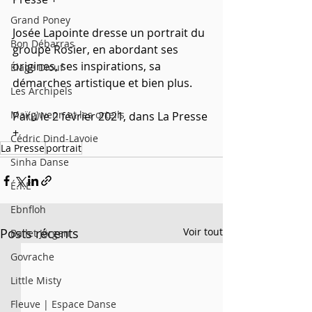
Grand Poney
Josée Lapointe dresse un portrait du 
Bon Débarras
groupe Rosier, en abordant ses 
origines, ses inspirations, sa 
Élage Diouf
démarches artistique et bien plus.
Les Archipels
Maï(g)wenn et les orteils
Paru le 2 février 2021, dans La Presse 
+
Cédric Dind-Lavoie
La Presse
portrait
Sinha Danse
É.T.É
Ebnfloh
Posts récents
Voir tout
Ballet Jörgen
Govrache
Little Misty
Fleuve | Espace Danse