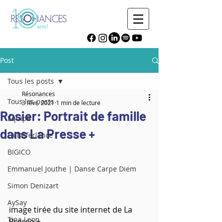
Post
Tous les posts
Résonances
Tous les posts
3 févr. 2021
1 min de lecture
Rosier: Portrait de famille
Équipe
dans La Presse +
La Déferlance
BIGICO
Emmanuel Jouthe | Danse Carpe Diem
Simon Denizart
AySay
image tirée du site internet de La 
Tina Leon
Presse +