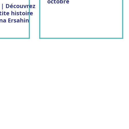
octobre
 | Découvrez
tite histoire
na Ersahin