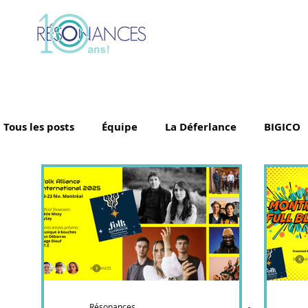
Tous les posts
Équipe
La Déferlance
BIGICO
Simon Denizart
AySay
Tina Leon
Grand
Les Archipels
Maï(g)wenn et les orteils
Cédr
Ballet Jörgen
Govrache
Little Misty
Fle
Résonances