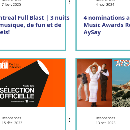
7 févr. 2025
4 nov. 2024
Contes cornus
Corpuscule Danse
treal Full Blast | 3 nuits
4 nominations 
musique, de fun et de
Music Awards R
els!
AySay
nniers de l'enfer
Mille Feux
Résonances
Résonances
15 déc. 2023
13 oct. 2023