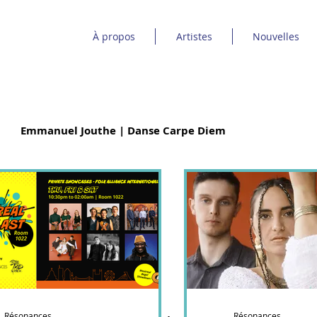
À propos
Artistes
Nouvelles
Emmanuel Jouthe | Danse Carpe Diem
 Poney
Bon Débarras
Élage Diouf
ic Dind-Lavoie
Sinha Danse
É.T.É
Ebnfloh
uve | Espace Danse
Musique à bouches
Résonances
Résonances