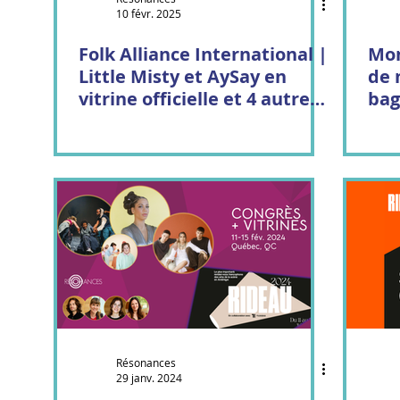
10 févr. 2025
Genticorum
Al Badil
Tuque et capuche
Folk Alliance International |
Mon
Little Misty et AySay en
de 
vitrine officielle et 4 autres
bag
artistes présents.
Jeannot Bournival
Cirque Collini
Les Charbo
Résonances
29 janv. 2024