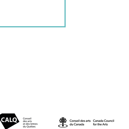
© 2025 par Résonances.
1428, rue de Montarville, bur. 207,
Saint-Bruno-de-Montarville (Québec)
J3V 3T5
514-521-4445 |
info@agenceresonances.com
Politique de confidentialité
Politique en matière de cookies