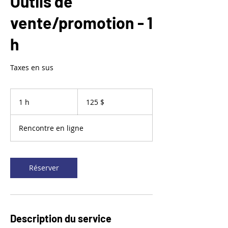
Outils de
vente/promotion - 1
h
Taxes en sus
125 dollars
canadiens
1 h
1
125 $
Rencontre en ligne
Réserver
Description du service