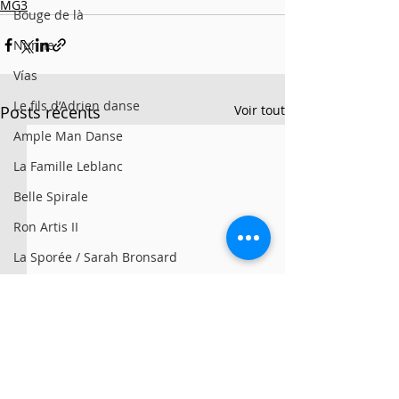
MG3
Bouge de là
Nunne
Vías
Le fils d’Adrien danse
Posts récents
Voir tout
Ample Man Danse
La Famille Leblanc
Belle Spirale
Ron Artis II
La Sporée / Sarah Bronsard
Clay Hazey
MG3
Symbio
Alan Lake Factori(e)