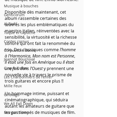
Musique à bouches
Disponible dès maintenant, cet 
Genticorum
album rassemble certaines des 
Al Badil
œuvres les plus emblématiques du 
maestro italien, réinventées avec la 
Tuque et capuche
sensibilité, la virtuosité et la richesse 
Contes cornus
sonore qui ont fait la renommée du 
trio. Des classiques comme 
l’homme 
Corpuscule Danse
à l’Harmonica
, 
Mon nom est Personne
, 
Jeannot Bournival
Il était une fois en Amérique
 ou 
Il était 
Cirque Collini
une fois dans l’Ouest
 y prennent une 
nouvelle vie à travers le prisme de 
Les Charbonniers de l'enfer
trois guitares et encore plus !!
Mille Feux
Un hommage intime, puissant et 
Girovago
cinématographique, qui séduira 
We All Fall Down
autant les amateurs de guitare que 
les passionnés de musiques de film.
Morgan Toney