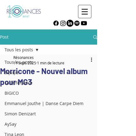
Post
Tous les posts
Résonances
Tous les posts
11 sept. 2025
1 min de lecture
Morricone - Nouvel album
Équipe
pour MG3
La Déferlance
BIGICO
Emmanuel Jouthe | Danse Carpe Diem
Simon Denizart
AySay
Tina Leon