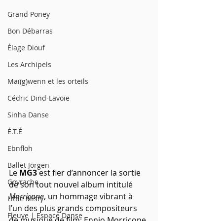
Grand Poney
Bon Débarras
Élage Diouf
Les Archipels
Maï(g)wenn et les orteils
Cédric Dind-Lavoie
Sinha Danse
É.T.É
Ebnfloh
Ballet Jörgen
Le 
MG3
 est fier d’annoncer la sortie 
Govrache
de son tout nouvel album intitulé 
Morricone
, un hommage vibrant à 
Little Misty
l’un des plus grands compositeurs 
Fleuve | Espace Danse
de musique de film: Ennio Morricone.