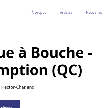
À propos
Artistes
Nouvelles
e à Bouche -
mption (QC)
 Hector-Charland
 closes