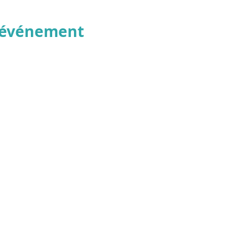
t événement
© 2025 par Résonances.
1428, rue de Montarville, bur. 207,
Saint-Bruno-de-Montarville (Québec)
J3V 3T5
514-521-4445 |
info@agenceresonances.com
Politique de confidentialité
Politique en matière de cookies