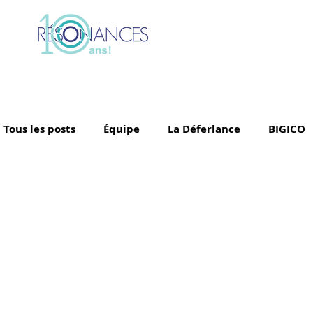
Tous les posts
Équipe
La Déferlance
BIGICO
Simon Denizart
AySay
Tina Leon
Grand
Les Archipels
Maï(g)wenn et les orteils
Cédr
Ballet Jörgen
Govrache
Little Misty
Fle