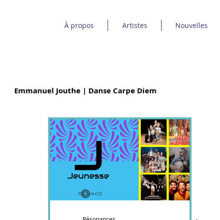
À propos
Artistes
Nouvelles
Emmanuel Jouthe | Danse Carpe Diem
 Poney
Bon Débarras
Élage Diouf
ic Dind-Lavoie
Sinha Danse
É.T.É
Ebnfloh
uve | Espace Danse
Musique à bouches
Résonances