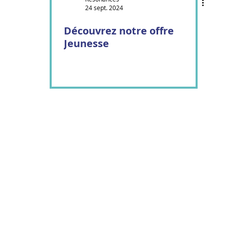
24 sept. 2024
Contes cornus
Corpuscule Danse
Découvrez notre offre
Jeunesse
nniers de l'enfer
Mille Feux
© 2025 par Résonances.
1428, rue de Montarville, bur. 207,
Saint-Bruno-de-Montarville (Québec)
J3V 3T5
514-521-4445 |
info@agenceresonances.com
Politique de confidentialité
Politique en matière de cookies