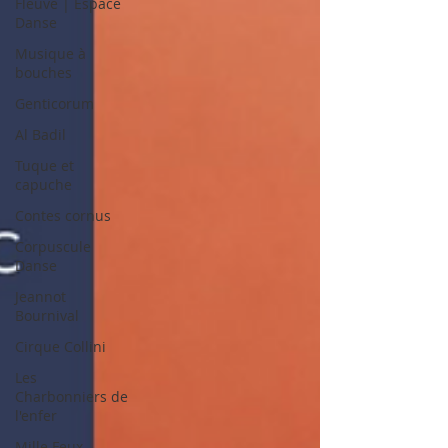
Fleuve | Espace
Danse
Musique à
bouches
Genticorum
Al Badil
Tuque et
capuche
Contes cornus
Corpuscule
Danse
Jeannot
Bournival
Cirque Collini
Les
Charbonniers de
l'enfer
Mille Feux