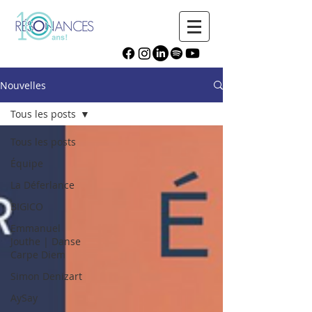
Nouvelles
Tous les posts
Tous les posts
Équipe
La Déferlance
BIGICO
Emmanuel
Jouthe | Danse
Carpe Diem
Simon Denizart
AySay