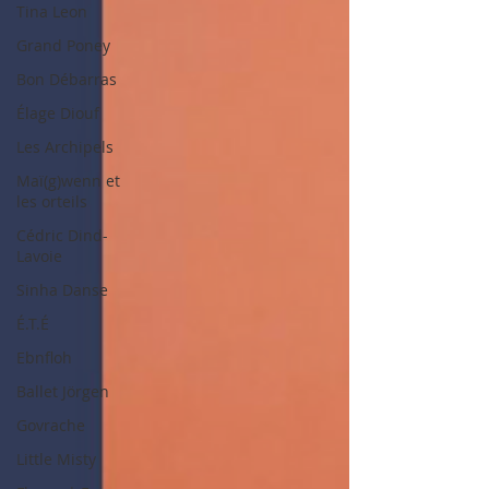
Tina Leon
Grand Poney
Bon Débarras
Élage Diouf
Les Archipels
Maï(g)wenn et
les orteils
Cédric Dind-
Lavoie
Sinha Danse
É.T.É
Ebnfloh
Ballet Jörgen
Govrache
Little Misty