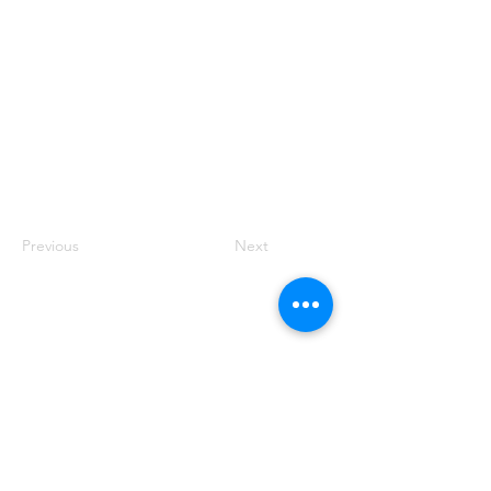
Previous
Next
© 2025 par Résonances.
1428, rue de Montarville, bur. 207,
Saint-Bruno-de-
Montarville (Québec)
J3V 3T5
514-521-4445
|
info@agenceresonances.com
Politique de confidentialité