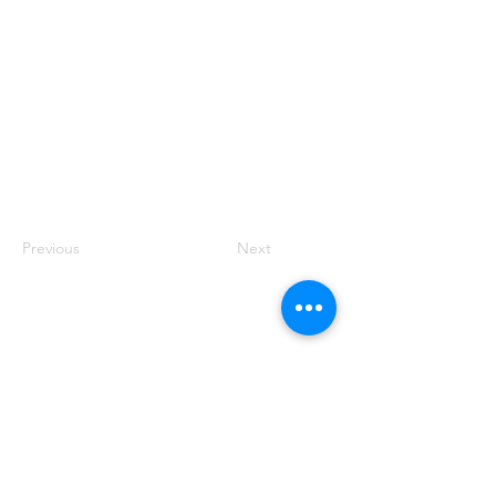
Previous
Next
© 2025 par Résonances.
1428, rue de Montarville, bur. 207,
Saint-Bruno-de-
Montarville (Québec)
J3V 3T5
514-521-4445
|
info@agenceresonances.com
Politique de confidentialité