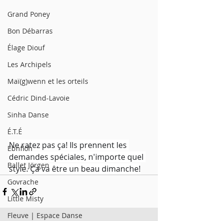
Grand Poney
Bon Débarras
Élage Diouf
Les Archipels
Maï(g)wenn et les orteils
Cédric Dind-Lavoie
Sinha Danse
É.T.É
Ne ratez pas ça! Ils prennent les 
Ebnfloh
demandes spéciales, n'importe quel 
Ballet Jörgen
style. Ça va être un beau dimanche!
Govrache
Little Misty
Fleuve | Espace Danse