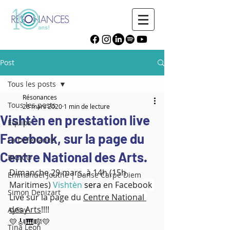
Post
Tous les posts
Résonances
Tous les posts
26 mars 2020
1 min de lecture
Vishtèn en prestation live
Équipe
Facebook, sur la page du
La Déferlance
Centre National des Arts.
BIGICO
Dimanche 29 mars, à 14h (15h 
Emmanuel Jouthe | Danse Carpe Diem
Maritimes) 
Vishtèn
 sera 
en Facebook 
Simon Denizart
Live sur la page du 
Centre National 
des Arts
!!!!
AySay
💛🎻🎹🎼💛
Tina Leon