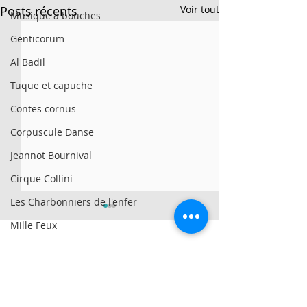
Posts récents
Voir tout
Musique à bouches
Genticorum
Al Badil
Tuque et capuche
Contes cornus
Corpuscule Danse
Jeannot Bournival
Cirque Collini
Les Charbonniers de l'enfer
Mille Feux
Girovago
© 2025 par Résonances.
We All Fall Down
1428, rue de Montarville, bur. 207,
Saint-Bruno-de-
Morgan Toney
Montarville (Québec)
J3V 3T5