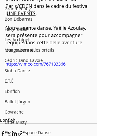
Paris/CDCN dans le cadre du festival 
Grand Poney
JUNE EVENTS
.
Bon Débarras
Notre agente danse, 
Yaëlle Azoulay
, 
Élage Diouf
sera présente pour accompagner 
Les Archipels
l’équipe dans cette belle aventure 
européenne.
Maï(g)wenn et les orteils
Cédric Dind-Lavoie
https://vimeo.com/767183366
Sinha Danse
É.T.É
Ebnfloh
Ballet Jörgen
Govrache
Ebnfloh
Little Misty
Fleuve | Espace Danse