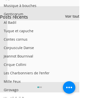
Musique à bouches
Genticorum
Posts récents
Voir tout
Al Badil
Tuque et capuche
Contes cornus
Corpuscule Danse
Jeannot Bournival
Cirque Collini
Les Charbonniers de l'enfer
Mille Feux
Girovago
We All Fall Down
Morgan Toney
© 2025 par Résonances.