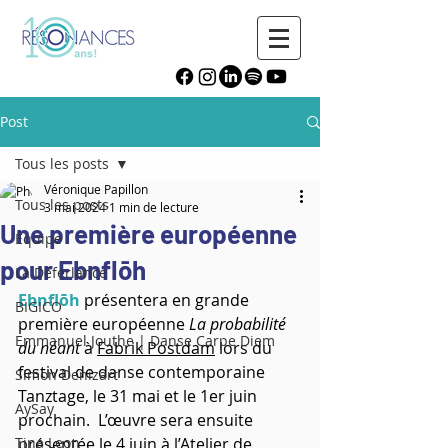
Post
Tous les posts
Véronique Papillon
Tous les posts
3 mai 2024
1 min de lecture
Une première européenne
Équipe
pour Ebnflōh
La Déferlance
Ebnflōh
 présentera en grande 
BIGICO
première européenne 
La probabilité 
Emmanuel Jouthe | Danse Carpe Diem
du néant
 à 
Fabrik Postdam
 lors du 
festival de danse contemporaine 
Simon Denizart
Tanztage, le 31 mai et le 1er juin 
AySay
prochain.  L’œuvre sera ensuite 
Tina Leon
présentée le 4 juin à l’Atelier de 