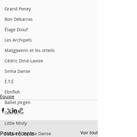
Grand Poney
Bon Débarras
Élage Diouf
Les Archipels
Maï(g)wenn et les orteils
Cédric Dind-Lavoie
Sinha Danse
É.T.É
Ebnfloh
Équipe
Ballet Jörgen
Govrache
Little Misty
Posts récents
Voir tout
Fleuve | Espace Danse