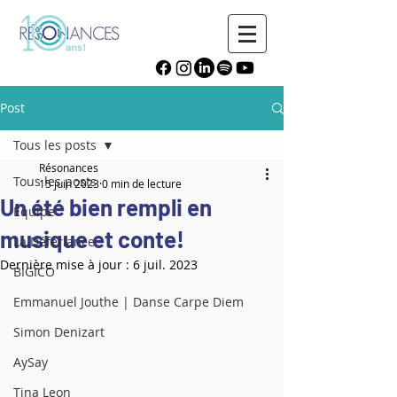
Post
Tous les posts
Résonances
Tous les posts
15 juin 2023
0 min de lecture
Un été bien rempli en
Équipe
musique et conte!
La Déferlance
Dernière mise à jour :
6 juil. 2023
BIGICO
Emmanuel Jouthe | Danse Carpe Diem
Simon Denizart
AySay
Tina Leon