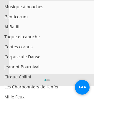
Musique à bouches
Genticorum
Al Badil
Tuque et capuche
Contes cornus
Corpuscule Danse
Jeannot Bournival
Cirque Collini
Les Charbonniers de l'enfer
Mille Feux
Girovago
© 2025 par Résonances.
We All Fall Down
1428, rue de Montarville, bur. 207,
Saint-Bruno-de-
Montarville (Québec)
J3V 3T5
Morgan Toney
Patrick au Marché
FURIES | Yaëlle 
514-521-4445
|
info@agenceresonances.com