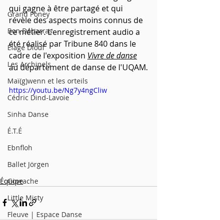
qui gagne à être partagé et qui 
Grand Poney
révèle des aspects moins connus de 
Bon Débarras
ce métier. L'enregistrement audio a 
été réalisé par Tribune 840 dans le 
Élage Diouf
cadre de l'exposition 
Vivre de danse
Les Archipels
au département de danse de l'UQAM.
Maï(g)wenn et les orteils
https://youtu.be/Ng7y4ngCliw
Cédric Dind-Lavoie
Sinha Danse
É.T.É
Ebnfloh
Ballet Jörgen
Équipe
Govrache
Little Misty
Fleuve | Espace Danse