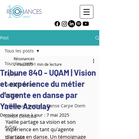
Post
Tous les posts
Résonances
Tous les posts
2 mai 2025
1 min de lecture
Tribune 840 - UQAM | Vision
Équipe
et expérience du métier
La Déferlance
d’agente en danse par
BIGICO
Yaëlle Azoulay
Emmanuel Jouthe | Danse Carpe Diem
Dernière mise à jour :
7 mai 2025
Simon Denizart
Yaëlle partage sa vision et son 
AySay
expérience en tant qu'agente 
d'artiste en danse. Un témoignage 
Tina Leon