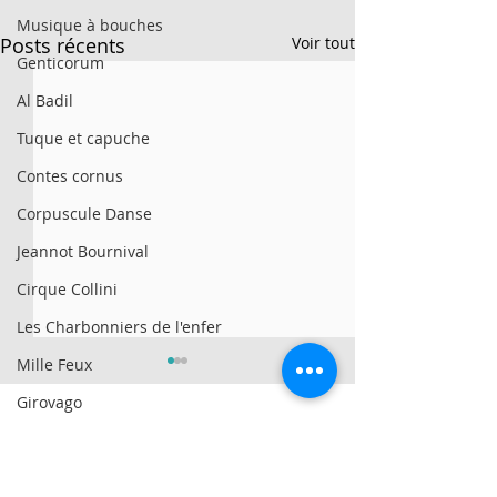
Musique à bouches
Posts récents
Voir tout
Genticorum
Al Badil
Tuque et capuche
Contes cornus
Corpuscule Danse
Jeannot Bournival
Cirque Collini
Les Charbonniers de l'enfer
Mille Feux
Girovago
We All Fall Down
© 2025 par Résonances.
Morgan Toney