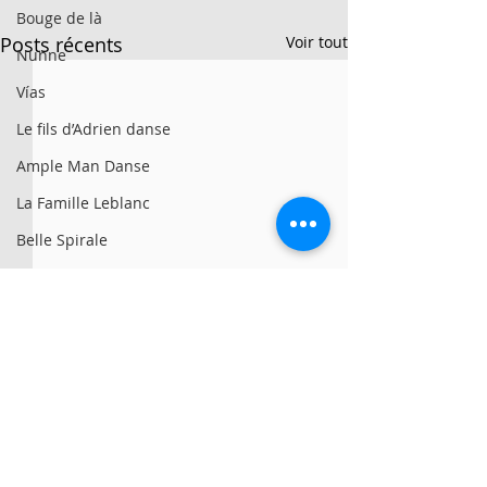
Bouge de là
Posts récents
Voir tout
Nunne
Vías
Le fils d’Adrien danse
Ample Man Danse
La Famille Leblanc
Belle Spirale
Ron Artis II
La Sporée / Sarah Bronsard
Clay Hazey
MG3
Symbio
© 2025 par Résonances.
Alan Lake Factori(e)