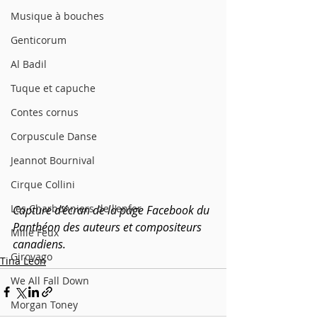
Musique à bouches
Genticorum
Al Badil
Tuque et capuche
Contes cornus
Corpuscule Danse
Jeannot Bournival
Cirque Collini
Les Charbonniers de l'enfer
Capture d’écran de la page Facebook du 
Panthéon des auteurs et compositeurs 
Mille Feux
canadiens.
Girovago
Tina Leon
We All Fall Down
Morgan Toney