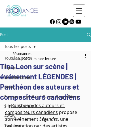
Post
Tous les posts
Résonances
Tous les posts
4 oct. 2023
1 min de lecture
Tina Leon sur scène |
Équipe
événement LÉGENDES |
La Déferlance
Panthéon des auteurs et
BIGICO
compositeurs canadiens
Emmanuel Jouthe | Danse Carpe Diem
Le 
Panthéon des auteurs et 
Simon Denizart
compositeurs canadiens
 propose 
AySay
son événement 
Légendes
, une 
Tina Leon
présentation par des artistes 