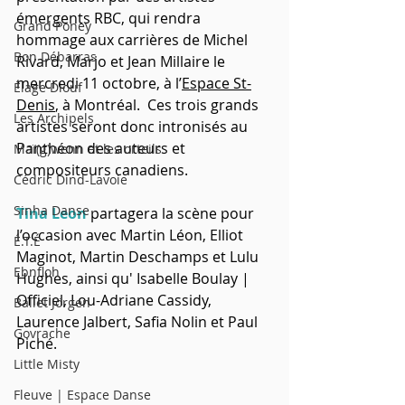
émergents
RBC
, qui rendra 
Grand Poney
hommage aux carrières de 
Michel 
Bon Débarras
Rivard
, 
Marjo
 et Jean Millaire le 
mer
credi 11 octobre, à l’
Espace St-
Élage Diouf
Denis
, à Montréal.  Ces trois grands 
Les Archipels
artistes seront donc intronisés au 
Panthéon des auteurs et 
Maï(g)wenn et les orteils
compositeurs canadiens.
Cédric Dind-Lavoie
Sinha Danse
Tina Leon
 partagera la scène pour 
l’occasion avec Martin Léon, Elliot 
É.T.É
Maginot, Martin Deschamps et Lulu 
Ebnfloh
Hughes, ainsi qu' Isabelle Boulay | 
Officiel, Lou-Adriane Cassidy, 
Ballet Jörgen
Laurence Jalbert, Safia Nolin et Paul 
Govrache
Piché.
Little Misty
Fleuve | Espace Danse