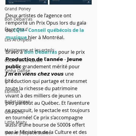
Grand Poney
Deux artistes de l’agence ont 
Bon Débarras
remporté un Prix Opus lors du gala 
Élage Diouf
du 
CQM - Conseil québécois de la 
musique
 hier à Montréal.
Les Archipels
Maï(g)wenn et les orteils
Bravo à 
Bon Débarras
 pour le prix 
𝗣𝗿𝗼𝗱𝘂𝗰𝘁𝗶𝗼𝗻 𝗱𝗲 𝗹’𝗮𝗻𝗻𝗲́𝗲 - 𝗝𝗲𝘂𝗻𝗲 
Cédric Dind-Lavoie
𝗽𝘂𝗯𝗹𝗶𝗰 grandement mérité pour 
Sinha Danse
𝙅’𝙢’𝙚𝙣 𝙫𝙞𝙚𝙣𝙨 𝙘𝙝𝙚𝙯 𝙫𝙤𝙪𝙨 une 
production qui partage et transmet 
É.T.É
toute la richesse du patrimoine 
Ebnfloh
vivant à des milliers de jeunes un 
Ballet Jörgen
peu partout au Québec. Et l’aventure 
se poursuit, le spectacle est toujours 
Govrache
en tournée! Ce prix s’accompagne 
Little Misty
aussi d’une bourse de 5000$ offert 
par le Ministère de la Culture et des 
Fleuve | Espace Danse