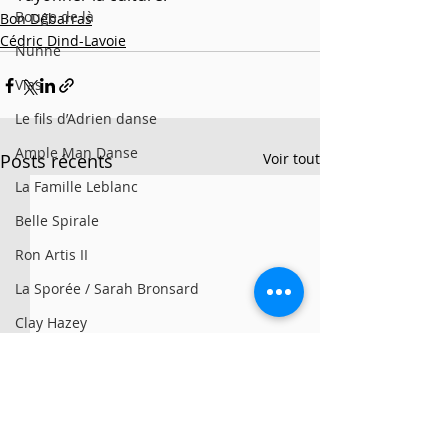
Bouge de là
Bon Débarras
Cédric Dind-Lavoie
Nunne
Vías
Le fils d’Adrien danse
Ample Man Danse
Posts récents
Voir tout
La Famille Leblanc
Belle Spirale
Ron Artis II
La Sporée / Sarah Bronsard
Clay Hazey
MG3
Symbio
Alan Lake Factori(e)