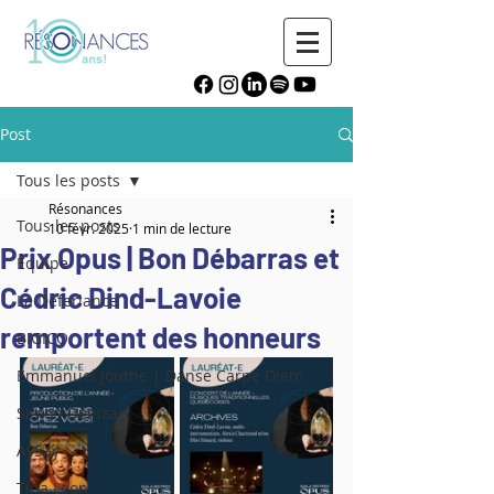
Post
Tous les posts
Résonances
Tous les posts
10 févr. 2025
1 min de lecture
Prix Opus | Bon Débarras et
Équipe
Cédric Dind-Lavoie
La Déferlance
remportent des honneurs
BIGICO
Emmanuel Jouthe | Danse Carpe Diem
Simon Denizart
AySay
Tina Leon