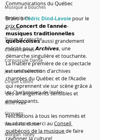
Communications du Québec
Musique à bouches
Genticorum
Bravo à 
Cédric Dind-Lavoie
 pour le 
prix 𝗖𝗼𝗻𝗰𝗲𝗿𝘁 𝗱𝗲 𝗹’𝗮𝗻𝗻𝗲́𝗲- 
Al Badil
𝗺𝘂𝘀𝗶𝗾𝘂𝗲𝘀 𝘁𝗿𝗮𝗱𝗶𝘁𝗶𝗼𝗻𝗻𝗲𝗹𝗹𝗲𝘀 
Tuque et capuche
𝗾𝘂𝗲́𝗯𝗲́𝗰𝗼𝗶𝘀𝗲𝘀 aussi grandement 
mérité pour 𝘼𝙧𝙘𝙝𝙞𝙫𝙚𝙨, une 
Contes cornus
démarche singulière et touchante. 
Corpuscule Danse
La matière première de ce spectacle 
est une sélection d'archives 
Jeannot Bournival
chantées du Québec et de l’Acadie 
Cirque Collini
qui reprennent vie sur scène grâce à 
Les Charbonniers de l'enfer
des arrangements sensibles et 
enveloppants.
Mille Feux
Girovago
Félicitations à tous les nommés et 
lauréats et merci au 
Conseil 
We All Fall Down
québécois de la musique 
de faire 
Morgan Toney
rayonner la culture!