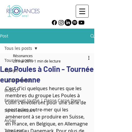
Post
Tous les posts
Résonances
Tous les posts
20 mai 2019
1 min de lecture
Les Poules à Colin - Tournée
Équipe
européenne
La Déferlance
C'est d'ici quelques heures que les 
BIGICO
membres du groupe Les Poules à 
Emmanuel Jouthe | Danse Carpe Diem
Colin s'envoleront pour une série de 
spectacles outre-mer qui les 
Simon Denizart
amèneront à se produire en Suisse, 
AySay
en France, en Belgique, en Allemagne 
Tina Leon
ainsi qu'au Danemark. Pour plus de 