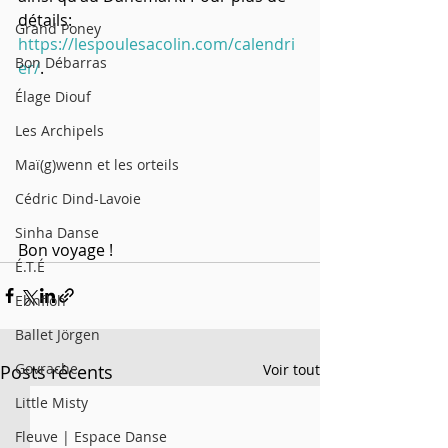
détails: 
Grand Poney
https://lespoulesacolin.com/calendri
Bon Débarras
er/
.  
Élage Diouf
Les Archipels
Maï(g)wenn et les orteils
Cédric Dind-Lavoie
Sinha Danse
Bon voyage !
É.T.É
Ebnfloh
Ballet Jörgen
Govrache
Posts récents
Voir tout
Little Misty
Fleuve | Espace Danse