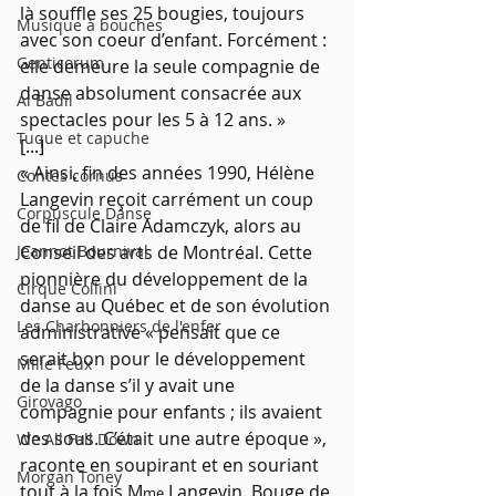
là souffle ses 25 bougies, toujours 
Musique à bouches
avec son coeur d’enfant. Forcément : 
Genticorum
elle demeure la seule compagnie de 
danse absolument consacrée aux 
Al Badil
spectacles pour les 5 à 12 ans. »
Tuque et capuche
[...]
« Ainsi, fin des années 1990, Hélène 
Contes cornus
Langevin reçoit carrément un coup 
Corpuscule Danse
de fil de Claire Adamczyk, alors au 
Jeannot Bournival
Conseil des arts de Montréal. Cette 
pionnière du développement de la 
Cirque Collini
danse au Québec et de son évolution 
Les Charbonniers de l'enfer
administrative « pensait que ce 
serait bon pour le développement 
Mille Feux
de la danse s’il y avait une 
Girovago
compagnie pour enfants ; ils avaient 
des sous. C’était une autre époque », 
We All Fall Down
raconte en soupirant et en souriant 
Morgan Toney
tout à la fois M
 Langevin. Bouge de 
me