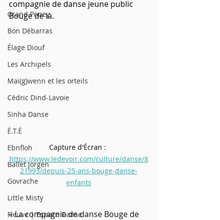
compagnie de danse jeune public 
Grand Poney
Bouge de là.
Bon Débarras
Élage Diouf
Les Archipels
Maï(g)wenn et les orteils
Cédric Dind-Lavoie
Sinha Danse
É.T.É
Capture d'Écran : 
Ebnfloh
https://www.ledevoir.com/culture/danse/8
Ballet Jörgen
21993/depuis-25-ans-bouge-danse-
Govrache
enfants
Little Misty
« La compagnie de danse Bouge de 
Fleuve | Espace Danse