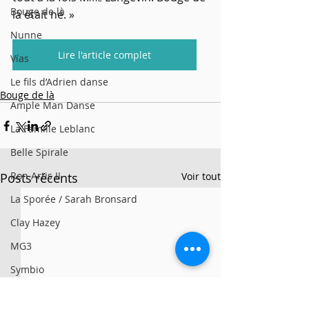
Bouge de là
là était né. »
Nunne
Lire l'article complet
Vías
Le fils d’Adrien danse
Bouge de là
Ample Man Danse
La Famille Leblanc
Belle Spirale
Ron Artis II
Posts récents
Voir tout
La Sporée / Sarah Bronsard
Clay Hazey
MG3
Symbio
Alan Lake Factori(e)