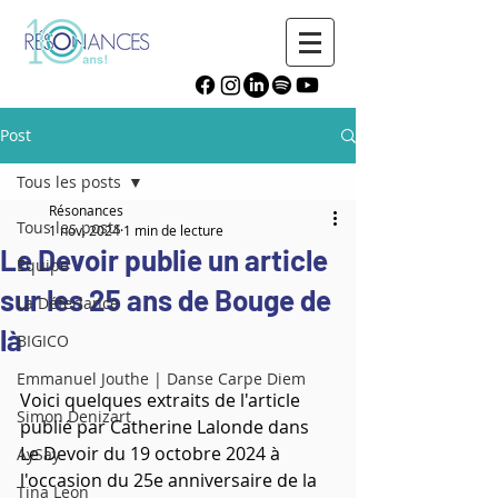
Post
Tous les posts
Résonances
Tous les posts
1 nov. 2024
1 min de lecture
Le Devoir publie un article
Équipe
sur les 25 ans de Bouge de
La Déferlance
là
BIGICO
Emmanuel Jouthe | Danse Carpe Diem
Voici quelques extraits de l'article 
Simon Denizart
publié par Catherine Lalonde dans 
Le Devoir du 19 octobre 2024 à 
AySay
l'occasion du 25e anniversaire de la 
Tina Leon