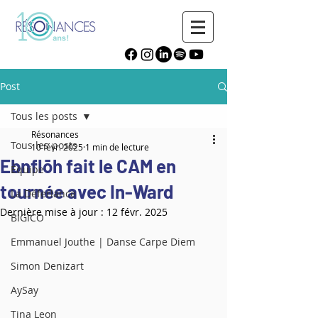
Post
Tous les posts
Résonances
Tous les posts
10 févr. 2025
1 min de lecture
Ebnflōh fait le CAM en
Équipe
tournée avec In-Ward
La Déferlance
Dernière mise à jour :
12 févr. 2025
BIGICO
Emmanuel Jouthe | Danse Carpe Diem
Simon Denizart
AySay
Tina Leon