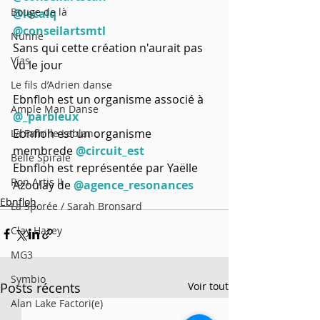
Bouge de là
@lecalq
@conseilartsmtl
Nunne
Sans qui cette création n'aurait pas 
Vías
vu le jour
Le fils d’Adrien danse
Ebnfloh est un organisme associé à 
Ample Man Danse
@_parbleux
Ebnfloh est un organisme 
La Famille Leblanc
membrede 
@circuit_est
Belle Spirale
Ebnfloh est représentée par Yaëlle 
Ron Artis II
Azoulay de 
@agence_resonances
Ebnfloh
La Sporée / Sarah Bronsard
Clay Hazey
MG3
Symbio
Posts récents
Voir tout
Alan Lake Factori(e)