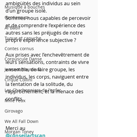
ambigüités des individus au sein 
Musique à bouches
d’un groupe isolé.
Genticorum
Sommes-nous capables de percevoir 
et de comprendre l’expérience des 
Al Badil
autres sans les préjugés de notre 
Tuque et capuche
propre expérience subjective ?
Contes cornus
Aux prises avec l’enchevêtrement de 
Corpuscule Danse
leurs sensations, contraints de vivre 
ensemble, de faire groupe, les 
Jeannot Bournival
individus, les corps, naviguent entre 
Cirque Collini
la tentation de la solitude, du 
Les Charbonniers de l'enfer
rapprochement, et la menace des 
conflits.
Mille Feux
Girovago
We All Fall Down
Merci au
Morgan Toney
@conseilartscan