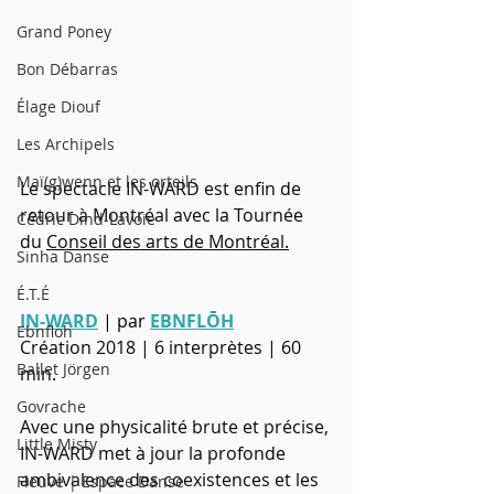
Grand Poney
Bon Débarras
Élage Diouf
Les Archipels
Maï(g)wenn et les orteils
Le spectacle IN-WARD est enfin de 
retour à Montréal avec la Tournée 
Cédric Dind-Lavoie
du 
Conseil des arts de Montréal.
Sinha Danse
É.T.É
IN-WARD
 | par 
EBNFLŌH
Ebnfloh
Création 2018 | 6 interprètes | 60 
Ballet Jörgen
min.
Govrache
Avec une physicalité brute et précise, 
Little Misty
IN-WARD met à jour la profonde 
ambivalence des coexistences et les 
Fleuve | Espace Danse