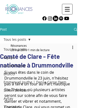
Post
Tous les posts
Résonances
Tous les posts
28 mai 2019
1 min de lecture
Comté de Clare - Fête
Équipe
nationale à Drummondville
La Déferlance
Si vous êtes dans le coin de 
BIGICO
Drummondville le 23 juin, n'hésitez 
Emmanuel Jouthe | Danse Carpe Diem
pas à faire un tour au Parc nautique 
Ste-Thérèse, où plusieurs artistes 
Simon Denizart
seront sur scène afin de vous faire 
AySay
danser et vibrer et notamment, 
Tina Leon
Comté de Clare, qui vous promet un 