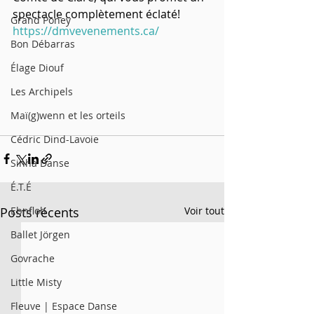
spectacle complètement éclaté! 
Grand Poney
https://dmvevenements.ca/
Bon Débarras
Élage Diouf
Les Archipels
Maï(g)wenn et les orteils
Cédric Dind-Lavoie
Sinha Danse
É.T.É
Posts récents
Voir tout
Ebnfloh
Ballet Jörgen
Govrache
Little Misty
Fleuve | Espace Danse