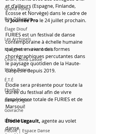
et d’ailleurs (Espagne, Finlande, 
Grand Poney
Écosse et Norvège) dans le cadre de 
Bon Débarras
la
Journée Pro
le 24 juillet prochain.
Élage Diouf
FURIES est un festival de danse 
Les Archipels
contemporaine à échelle humaine 
qui met en avant des formes 
Maï(g)wenn et les orteils
chorégraphiques percutantes dans 
Cédric Dind-Lavoie
le paysage quotidien de la Haute-
Sinha Danse
Gaspésie depuis 2019.
É.T.É
Élodie sera présente pour toute la 
Ebnfloh
durée du festival afin de vivre 
l’expérience totale de FURIES et de 
Ballet Jörgen
Marsoui!
Govrache
Little Misty
Élodie Legault, 
agente au volet 
danse
Fleuve | Espace Danse