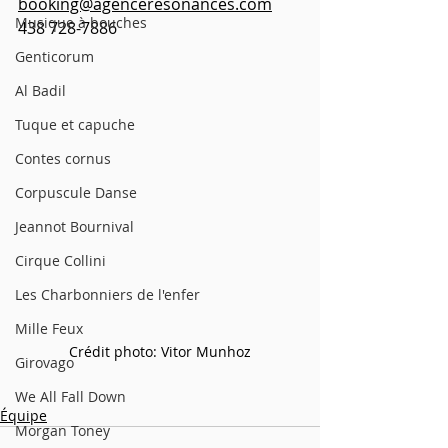
booking@agenceresonances.com
Musique à bouches
438 728-7886
Genticorum
Al Badil
Tuque et capuche
Contes cornus
Corpuscule Danse
Jeannot Bournival
Cirque Collini
Les Charbonniers de l'enfer
Mille Feux
Crédit photo: Vitor Munhoz
Girovago
We All Fall Down
Équipe
Morgan Toney