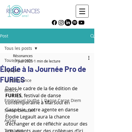
Post
Tous les posts
Résonances
Tous les posts
17 juin 2025
1 min de lecture
Élodie à la Journée Pro de
Équipe
FURIES
La Déferlance
Dans le cadre de la 6e édition de 
BIGICO
FURIES
, festival de danse 
Emmanuel Jouthe | Danse Carpe Diem
contemporaine à Marsoui en 
Gaspésie, 
notre agente en danse 
Simon Denizart
Élodie Legault 
aura la chance 
AySay
d’échanger et de réfléchir autour des 
Tina Leon
arts vivants avec des collègues d’ici 