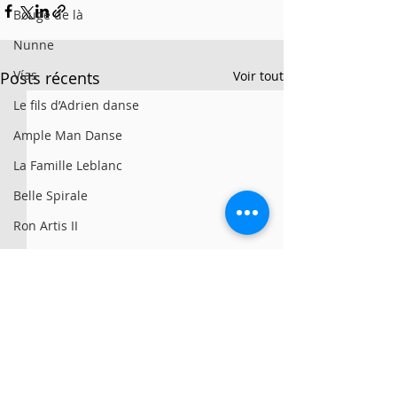
Bouge de là
Nunne
Vías
Posts récents
Voir tout
Le fils d’Adrien danse
Ample Man Danse
La Famille Leblanc
Belle Spirale
Ron Artis II
La Sporée / Sarah Bronsard
Clay Hazey
MG3
Symbio
Alan Lake Factori(e)