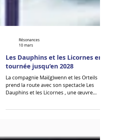
Résonances
10 mars
Les Dauphins et les Licornes en
tournée jusqu’en 2028
La compagnie Maï(g)wenn et les Orteils
prend la route avec son spectacle Les
Dauphins et les Licornes , une œuvre
authentique et poétique qui invite le
public à plonger dans un univers où
l’imaginaire, l’amitié et la différence sont
célébrés avec humour et grand éclat.