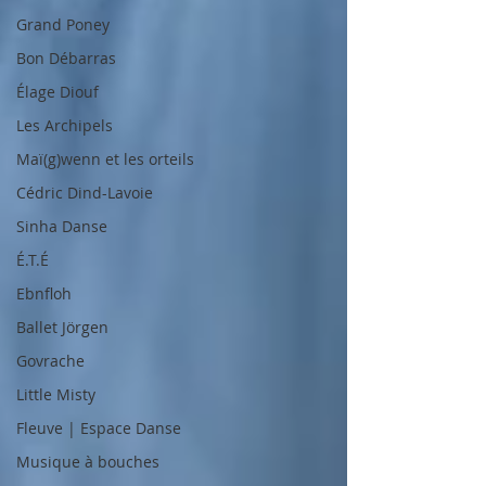
Grand Poney
Bon Débarras
Élage Diouf
Les Archipels
Maï(g)wenn et les orteils
Cédric Dind-Lavoie
Sinha Danse
É.T.É
Ebnfloh
Ballet Jörgen
Govrache
Little Misty
Fleuve | Espace Danse
Musique à bouches