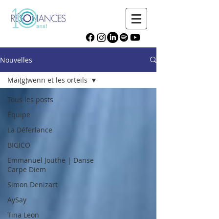
Nouvelles
Maï(g)wenn et les orteils
Tous les posts
Équipe
La Déferlance
BIGICO
Emmanuel Jouthe | Danse
Carpe Diem
Simon Denizart
AySay
Tina Leon