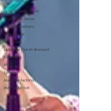
Vías
Le fils d’Adrien danse
Ample Man Danse
La Famille Leblanc
Belle Spirale
Ron Artis II
La Sporée / Sarah Bronsard
Clay Hazey
MG3
Symbio
Alan Lake Factori(e)
PARTS+LABOUR