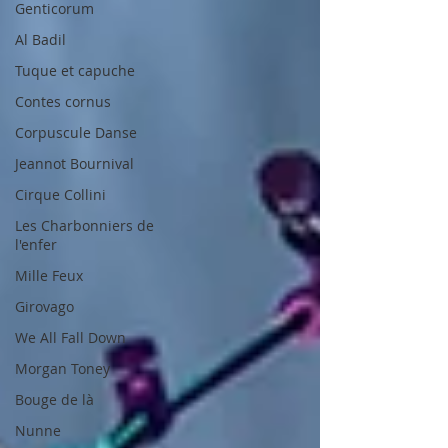
Genticorum
Al Badil
Tuque et capuche
Contes cornus
Corpuscule Danse
Jeannot Bournival
Cirque Collini
Les Charbonniers de
l'enfer
Mille Feux
Girovago
We All Fall Down
Morgan Toney
Bouge de là
Nunne