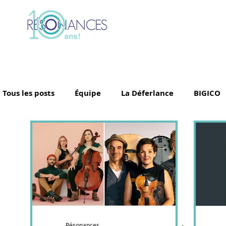
Tous les posts
Équipe
La Déferlance
BIGICO
Simon Denizart
AySay
Tina Leon
Grand
Les Archipels
Maï(g)wenn et les orteils
Cédr
Ballet Jörgen
Govrache
Little Misty
Fle
Résonances