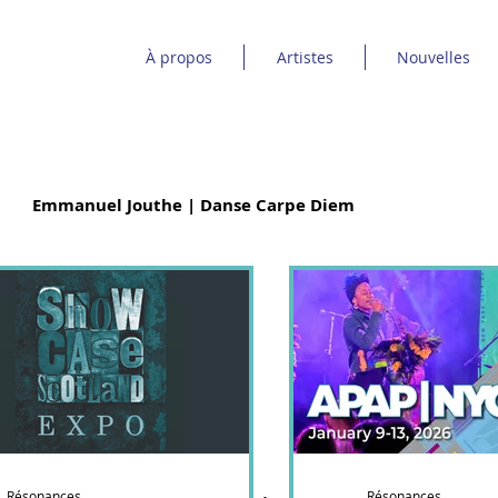
À propos
Artistes
Nouvelles
Emmanuel Jouthe | Danse Carpe Diem
 Poney
Bon Débarras
Élage Diouf
ic Dind-Lavoie
Sinha Danse
É.T.É
Ebnfloh
uve | Espace Danse
Musique à bouches
Résonances
Résonances