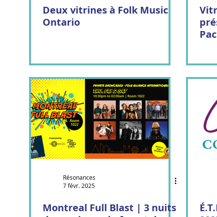
Deux vitrines à Folk Music
Vitr
Ontario
pré
Pac
Résonances
7 févr. 2025
Montreal Full Blast | 3 nuits
É.T