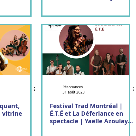
étaient!
Résonances
31 août 2023
quant,
Festival Trad Montréal |
 vitrine
É.T.É et La Déferlance en
spectacle | Yaëlle Azoulay
porte-parole