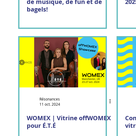
de musique, de fun et de
202
bagels!
Résonances
11 oct. 2024
WOMEX | Vitrine offWOMEX
Con
pour É.T.É
vitr