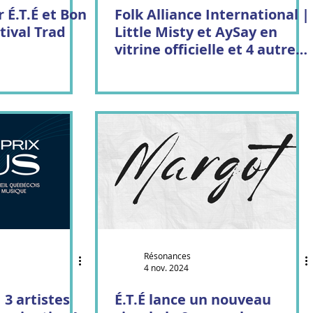
 É.T.É et Bon
Folk Alliance International |
tival Trad
Little Misty et AySay en
vitrine officielle et 4 autres
artistes présents.
Résonances
4 nov. 2024
 3 artistes
É.T.É lance un nouveau