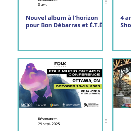
8 avr.
Genticorum
Al Badil
Tuque et capuche
Nouvel album à l'horizon
4 a
pour Bon Débarras et É.T.É
Sho
Jeannot Bournival
Cirque Collini
Les Charbo
Résonances
29 sept. 2025