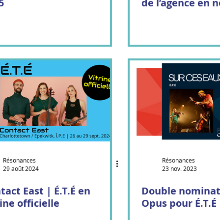
5
de l’agence en 
Résonances
Résonances
29 août 2024
23 nov. 2023
tact East | É.T.É en
Double nominat
ine officielle
Opus pour É.T.É