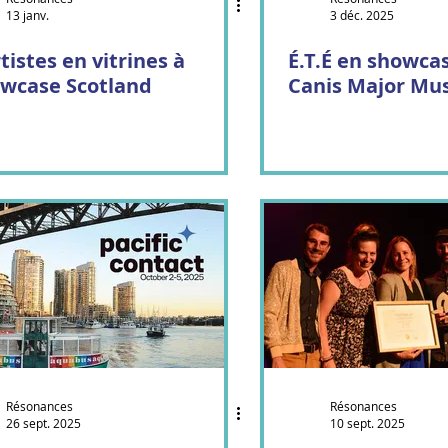
13 janv.
3 déc. 2025
Contes cornus
Corpuscule Danse
rtistes en vitrines à
É.T.É en showca
wcase Scotland
Canis Major Mus
nniers de l'enfer
Mille Feux
Résonances
Résonances
26 sept. 2025
10 sept. 2025