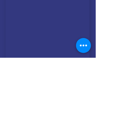
© 2025 par Résonances.
1428, rue de Montarville, bur. 207,
Saint-Bruno-de-
Montarville (Québec)
J3V 3T5
514-521-4445
|
info@agenceresonances.com